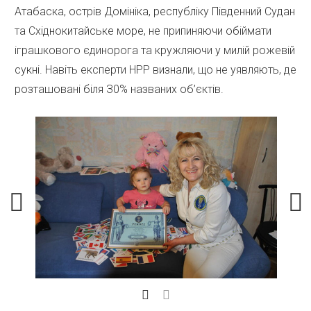
Атабаска, острів Домініка, республіку Південний Судан
та Східнокитайське море, не припиняючи обіймати
іграшкового єдинорога та кружляючи у милій рожевій
сукні. Навіть експерти НРР визнали, що не уявляють, де
розташовані біля З0% названих об’єктів.