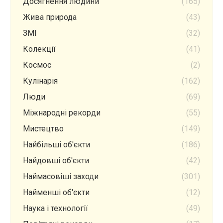
Досягнення людини
(165)
Жива природа
(43)
ЗМІ
(32)
Колекції
(41)
Космос
(2)
Кулінарія
(162)
Люди
(69)
Міжнародні рекорди
(55)
Мистецтво
(149)
Найбільші об'єкти
(186)
Найдовші об'єкти
(42)
Наймасовіші заходи
(301)
Найменші об'єкти
(12)
Наука і технології
(49)