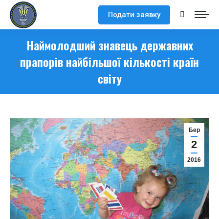
Подати заявку
Search:
Наймолодший знавець державних
прапорів найбільшої кількості країн
світу
Бер
2
2016