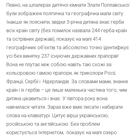
Певно, на шпалерах дитячої кімнати Злати Поплавської
були зображені політична та географічна мапи світу.
Інакше як пояснити, звідки 3-річна дитина знає герби
всіх країн світу (без помилок назвала 244 герба країн
та острівних держав), показує на мапі 414
географічних об’єктів та абсолютно точно ідентифікує
усі без винятку 237 існуючих державних прапорів!
Вона не плутає між собою навіть такі схожі за
кольоровою гамою прапори, як триколори Росії,
Франції, Сербії і Нідерландів. За словами мами, знання
країн і їх гербів – це лише маленька частина того, чим
дитина цікавиться і знає. У півтора року вона
навчилася читати. Зараз вже вміє писати і набирати
слова на клавіатурі. Цитує вірші українською,
російською та англійською. Без проблем
користується Інтернетом, показує на мапі озеро