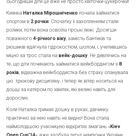
сьогоднішні діти це вже не просто квіточки-цукерочки!
Киянка
Наталка Мірошніченко
почала займатися
спортом в
2 рочки
. Спочатку її захопленням стали
ролики, потім вона освоїла гірські лижі. Досягши
поважного
4-річного віку
, замість бантиків та
рюшиків вдягнула гідрокостюм, шолом, і, учепившись
міцно за трос стала на
вейк-дошку
. Не дивлячись на
те, що діти починають займатися вейкбордінгом з
8
років
, відважна вейкбордистка без страху опанувала
цю трюкову дисципліну, і тепер як вітер носиться на
дошці за катером по хвилях, які великі навіть для
дорослих.
Коли Наталка тримає дошку в руках, дівчинку
практично за нею навіть не видно! Вона стала
наймолодшою учасницею відкритих змагань «
Kiev
Open Cup’14
», вже здобула титул чемпіонки України,