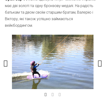
має дві золоті та одну бронзову медалі. На радість
батькам та двом своїм старшим братам, Валерію і
Віктору, які також успішно займаються
вейкбордингом.