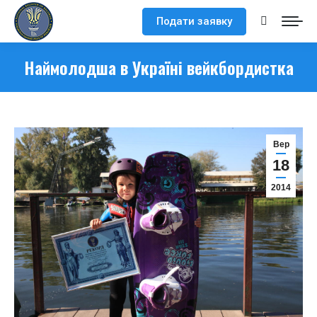
Подати заявку
Search:
Наймолодша в Україні вейкбордистка
Вер
18
2014