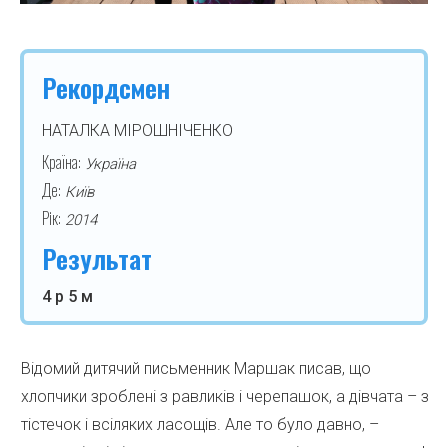
Рекордсмен
НАТАЛКА МІРОШНІЧЕНКО
Країна:
Україна
Де:
Київ
Рік:
2014
Результат
4 р 5 м
Відомий дитячий письменник Маршак писав, що
хлопчики зроблені з равликів і черепашок, а дівчата – з
тістечок і всіляких ласощів. Але то було давно, –