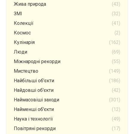
Жива природа
(43)
ЗМІ
(32)
Колекції
(41)
Космос
(2)
Кулінарія
(162)
Люди
(69)
Міжнародні рекорди
(55)
Мистецтво
(149)
Найбільші об'єкти
(186)
Найдовші об'єкти
(42)
Наймасовіші заходи
(301)
Найменші об'єкти
(12)
Наука і технології
(49)
Повітряні рекорди
(17)