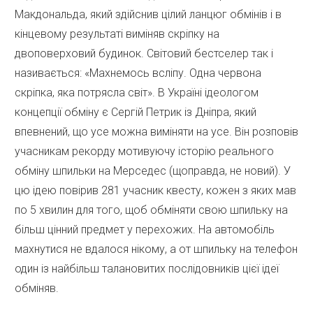
Макдональда, який здійснив цілий ланцюг обмінів і в
кінцевому результаті виміняв скріпку на
двоповерховий будинок. Світовий бестселер так і
називається: «Махнемось всліпу. Одна червона
скріпка, яка потрясла світ». В Україні ідеологом
концепції обміну є Сергій Петрик із Дніпра, який
впевнений, що усе можна виміняти на усе. Він розповів
учасникам рекорду мотивуючу історію реального
обміну шпильки на Мерседес (щоправда, не новий). У
цю ідею повірив 281 учасник квесту, кожен з яких мав
по 5 хвилин для того, щоб обміняти свою шпильку на
більш цінний предмет у перехожих. На автомобіль
махнутися не вдалося нікому, а от шпильку на телефон
один із найбільш талановитих послідовників цієї ідеї
обміняв.