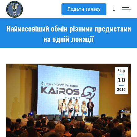
Подати заявку
Search:
Наймасовіший обмін різними предметами
на одній локації
Чер
10
2016