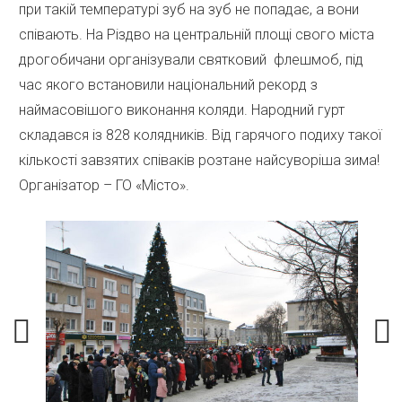
при такій температурі зуб на зуб не попадає, а вони
співають. На Різдво на центральній площі свого міста
дрогобичани організували святковий флешмоб, під
час якого встановили національний рекорд з
наймасовішого виконання коляди. Народний гурт
складався із 828 колядників. Від гарячого подиху такої
кількості завзятих співаків розтане найсуворіша зима!
Організатор – ГО «Місто».