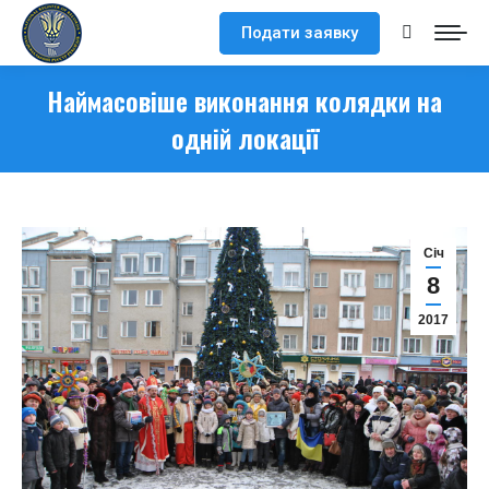
Подати заявку
Search:
Наймасовіше виконання колядки на
одній локації
Cіч
8
2017