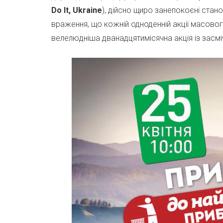
Do It, Ukraine
), дійсно щиро занепокоєні ст
враження, що кожній одноденній акції масово
велелюдніша дванадцятимісячна акція із засмі