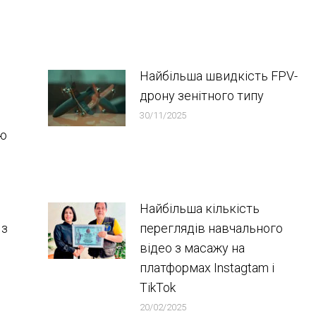
Найбільша швидкість FPV-
дрону зенітного типу
30/11/2025
ою
Найбільша кількість
 з
переглядів навчального
відео з масажу на
платформах Instagtam i
TikTok
20/02/2025