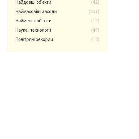
Найдовші об'єкти
(42)
Наймасовіші заходи
(301)
Найменші об'єкти
(12)
Наука і технології
(49)
Повітряні рекорди
(17)