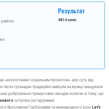
Результат
4814 киян
 району
ine
з «екологічним соціальним проектом», але суть від
ки тисяч громадян традиційно вийшли на вулиці знищувати
нських добровільно-примусових заходів полягає в тому, що
нового
острова (за підтримки
олі з Ярославом Горбуновим та міжнародного руху
Let’s