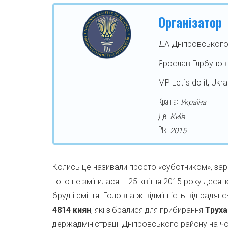
Організатор
ДА Дніпровського
Ярослав Глрбунов
МР Let`s do it, Ukra
Країна:
Україна
Де:
Київ
Рік:
2015
Колись це називали просто «суботником», зара
того не змінилася – 25 квітня 2015 року десят
бруд і сміття. Головна ж відмінність від радя
4814 киян
, які зібралися для прибирання
Труха
держадміністрації Дніпровського району на ч