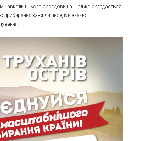
аном навколишнього середовища – адже складається
го прибирання завжди передує значно
чування.