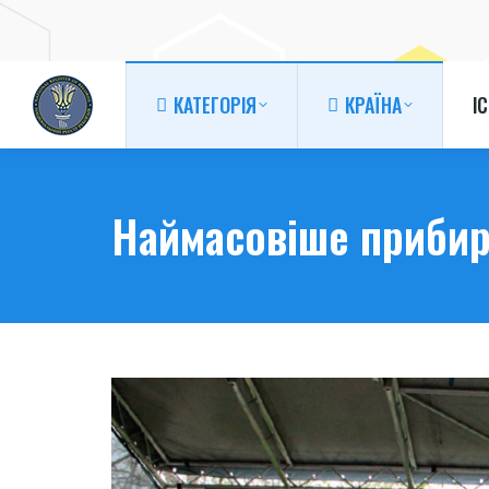
КАТЕГОРІЯ
КРАЇНА
І
КАТЕГОРІЯ
КРАЇНА
І
Наймасовіше приби