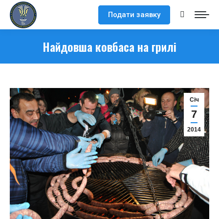
Подати заявку
Search:
Найдовша ковбаса на грилі
Cіч
7
2014