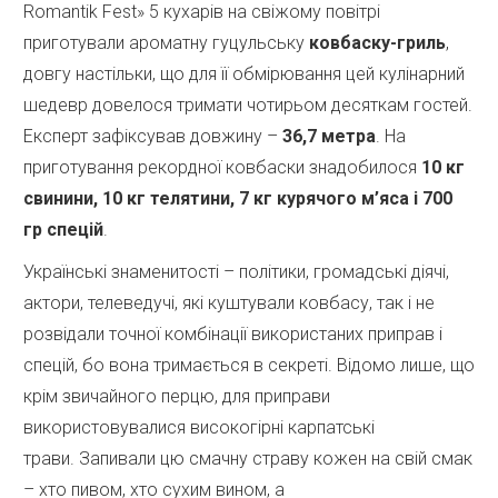
Romantik Fest» 5 кухарів на свіжому повітрі
приготували ароматну гуцульську
ковбаску-гриль
,
довгу настільки, що для її обмірювання цей кулінарний
шедевр довелося тримати чотирьом десяткам гостей.
Експерт зафіксував довжину –
36,7 метра
. На
приготування рекордної ковбаски знадобилося
10 кг
свинини, 10 кг телятини, 7 кг курячого м’яса і 700
гр спецій
.
Українські знаменитості – політики, громадські діячі,
актори, телеведучі, які куштували ковбасу, так і не
розвідали точної комбінації використаних приправ і
спецій, бо вона тримається в секреті. Відомо лише, що
крім звичайного перцю, для приправи
використовувалися високогірні карпатські
трави. Запивали цю смачну страву кожен на свій смак
– хто пивом, хто сухим вином, а