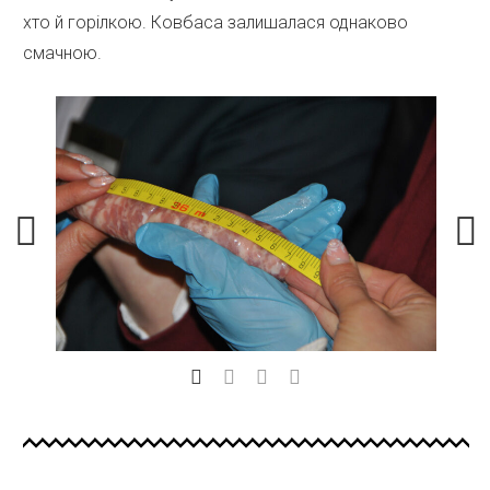
хто й горілкою. Ковбаса залишалася однаково
смачною.