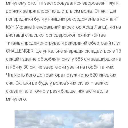
минулому столітті застосовувалися здоровезні плуги,
до яких запрягалося по шість-вісім волів. От які гідні
попередники були у нинішніх рекордсменів з компанії
КУН-Україна (генеральний директор Асад Лапш), які на
виставці сільськогосподарської техніки «Битва
титанів» продемонстрували рекордний обертовий плуг
CHALLENGER. Це унікальне знаряддя складається з 13
секцій і здатне обробляти смугу 585 см завширшки на
глибину 30 см, не звертаючи уваги на горби та ями.
Чіпляють його до трактора потужністю 520 кінських
сил. Скільки це буде у волов’ячих силах – важко
сказати, але точно у рази більше, ніж вісім волів
минулого.