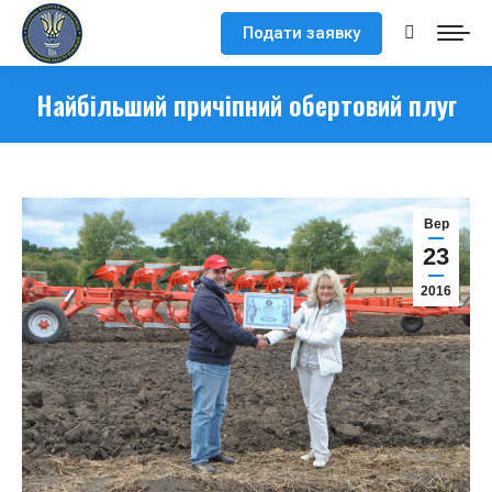
Подати заявку
Search:
Найбільший причіпний обертовий плуг
Вер
23
2016