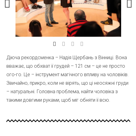
Діюча рекордсменка – Надія Щербань з Вінниці. Вона
вважає, що обхват її грудей – 121 см – це не просто
ого-го. Це – інструмент магічного впливу на чоловіків.
Звичайно, прикро, коли не вірять, що ці неосяжні груди
– натуральні. Головна проблема, найти чоловіка з
такими довгими руками, щоб міг обняти її всю.