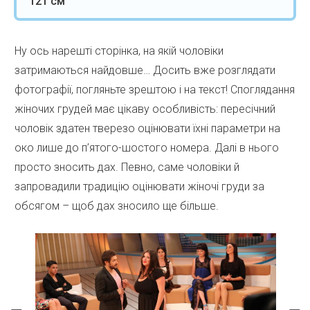
121 см
Ну ось нарешті сторінка, на якій чоловіки
затримаються найдовше… Досить вже розглядати
фотографії, погляньте зрештою і на текст! Споглядання
жіночих грудей має цікаву особливість: пересічний
чоловік здатен тверезо оцінювати їхні параметри на
око лише до п’ятого-шостого номера. Далі в нього
просто зносить дах. Певно, саме чоловіки й
запровадили традицію оцінювати жіночі груди за
обсягом – щоб дах зносило ще більше.