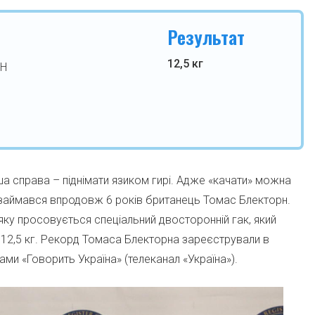
Результат
12,5 кг
РН
а справа – піднімати язиком гирі. Адже «качати» можна
і займався впродовж 6 років британець Томас Блекторн.
 яку просовується спеціальний двосторонній гак, який
 12,5 кг. Рекорд Томаса Блекторна зареєстрували в
ми «Говорить Україна» (телеканал «Україна»).