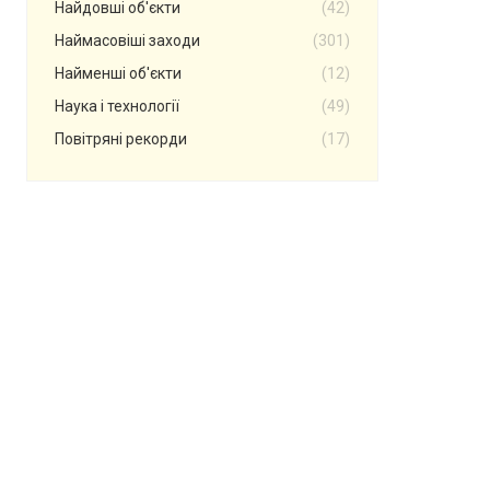
Найдовші об'єкти
(42)
Наймасовіші заходи
(301)
Найменші об'єкти
(12)
Наука і технології
(49)
Повітряні рекорди
(17)