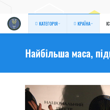
КАТЕГОРІЯ
КРАЇНА
І
КАТЕГОРІЯ
КРАЇНА
І
Найбільша маса, під