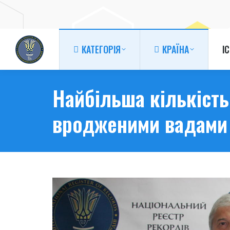
КАТЕГОРІЯ
КРАЇНА
І
КАТЕГОРІЯ
КРАЇНА
І
Найбільша кількість
вродженими вадами 