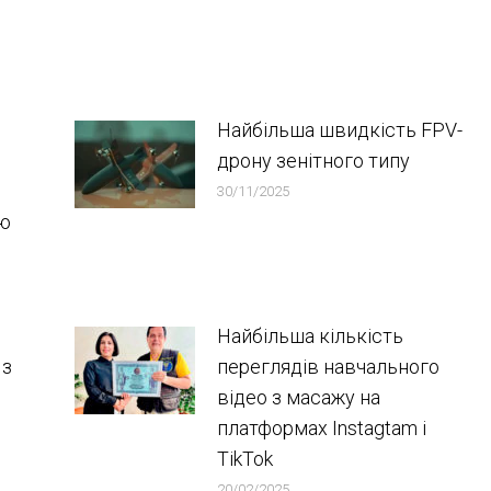
Найбільша швидкість FPV-
дрону зенітного типу
30/11/2025
ою
Найбільша кількість
 з
переглядів навчального
відео з масажу на
платформах Instagtam i
TikTok
20/02/2025