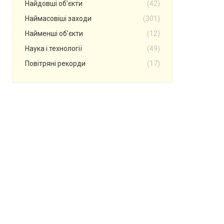
Найдовші об'єкти
(42)
Наймасовіші заходи
(301)
Найменші об'єкти
(12)
Наука і технології
(49)
Повітряні рекорди
(17)