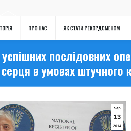
СТОРІЯ
ПРО НАС
ЯК СТАТИ РЕКОРДСМЕНОМ
СТОРІЯ
ПРО НАС
ЯК СТАТИ РЕКОРДСМЕНОМ
 успішних послідовних опер
серця в умовах штучного к
Чер
13
2014