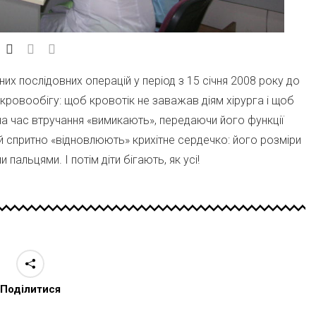
х послідовних операцій у період з 15 січня 2008 року до
 кровообігу: щоб кровотік не заважав діям хірурга і щоб
на час втручання «вимикають», передаючи його функції
 й спритно «відновлюють» крихітне сердечко: його розміри
пальцями. І потім діти бігають, як усі!
Поділитися