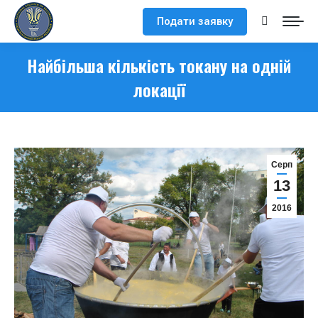
Подати заявку
Search:
Найбільша кількість токану на одній
локації
Серп
13
2016