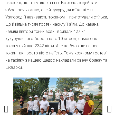
скажеш, що він мало каші їв. Бо хоча людей там
зібралося чимало, але й кукурудзяної каші – в
Ужгороді її називають токаном – приготували стільки,
що й кілька тисяч гостей насилу її з’їли. До казана
налили півтори тонни води і всипали 427 кг
кукурудзяного борошна та 10 кг солі, самого ж
токану вийшло 2342 літри. Але це було ще не все:
токан так просто ніхто не їсть. Тому кожному гостеві
на тарілку з кашею щедро накладали овечу бринзу та
шкварки.