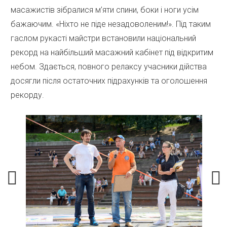
масажистів зібралися м’яти спини, боки і ноги усім
бажаючим. «Ніхто не піде незадоволеним!». Під таким
гаслом рукасті майстри встановили національний
рекорд на найбільший масажний кабінет під відкритим
небом. Здається, повного релаксу учасники дійства
досягли після остаточних підрахунків та оголошення
рекорду.