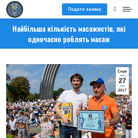
Подати заявку
Search:
Найбільша кількість масажистів, які
одночасно роблять масаж
Серп
27
2017