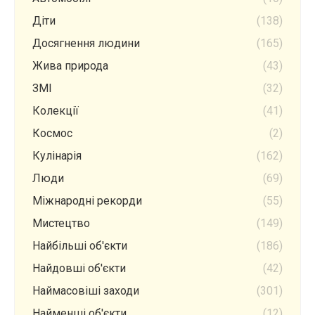
Діти
(138)
Досягнення людини
(165)
Жива природа
(43)
ЗМІ
(32)
Колекції
(41)
Космос
(2)
Кулінарія
(162)
Люди
(69)
Міжнародні рекорди
(55)
Мистецтво
(149)
Найбільші об'єкти
(186)
Найдовші об'єкти
(42)
Наймасовіші заходи
(301)
Найменші об'єкти
(12)