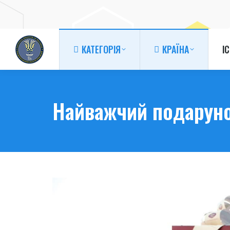
КАТЕГОРІЯ
КРАЇНА
І
КАТЕГОРІЯ
КРАЇНА
І
Найважчий подаруно