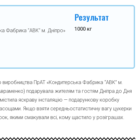
Результат
1000 кг
а Фабрика "АВК" м. Дніпро»
о виробництва ПрАТ «Кондитерська Фабрика “АВК” м.
Авраменко) подарувала жителям та гостям Дніпра до Дня
змістила яскраву інсталяцію — подарункову коробку
 ласощами. Якщо взяти середньостатистичну вагу цукерки
рок, якими смакували всі, кому щастило у розіграшах.