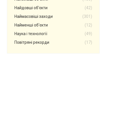
Найдовші об'єкти
(42)
Наймасовіші заходи
(301)
Найменші об'єкти
(12)
Наука і технології
(49)
Повітряні рекорди
(17)