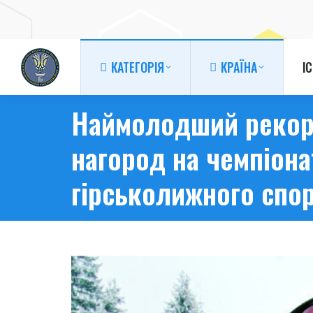
КАТЕГОРІЯ
КРАЇНА
І
КАТЕГОРІЯ
КРАЇНА
І
Наймолодший рекорд
нагород на чемпіона
гірськолижного спо