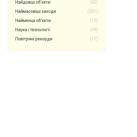
Найдовші об'єкти
(42)
Наймасовіші заходи
(301)
Найменші об'єкти
(12)
Наука і технології
(49)
Повітряні рекорди
(17)