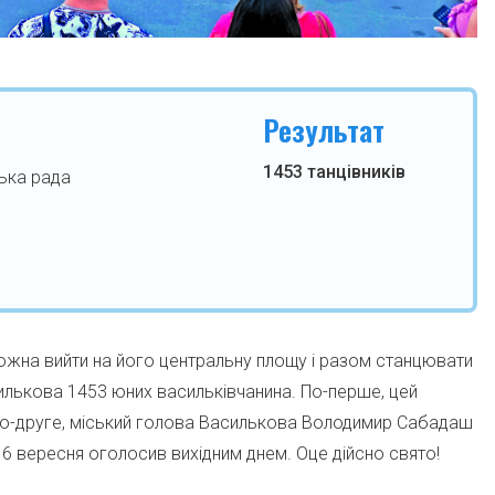
Результат
1453 танцівників
ька рада
ожна вийти на його центральну площу і разом станцювати
силькова 1453 юних васильківчанина. По-перше, цей
По-друге, міський голова Василькова Володимир Сабадаш
6 вересня оголосив вихідним днем. Оце дійсно свято!