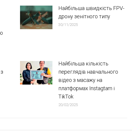
Найбільша швидкість FPV-
дрону зенітного типу
30/11/2025
ою
Найбільша кількість
 з
переглядів навчального
відео з масажу на
платформах Instagtam i
TikTok
20/02/2025