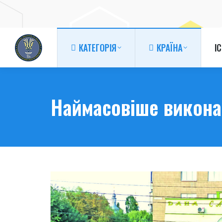
КАТЕГОРІЯ
КРАЇНА
І
КАТЕГОРІЯ
КРАЇНА
І
Наймасовіше викона