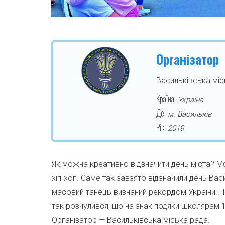
Організатор
Васильківська міс
Країна:
Україна
Де:
м. Васильків
Рік:
2019
Як можна креативно відзначити день міста? М
хіп-хоп. Саме так завзято відзначили день Ва
масовий танець визнаний рекордом України. 
так розчулився, що на знак подяки школярам 1
Організатор — Васильківська міська рада.