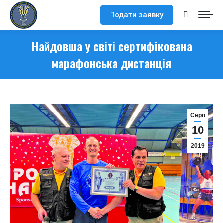
Подати заявку
Search:
Найдовша у світі сертифікована
марафонська дистанція
Серп
10
2019