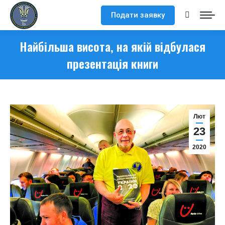
Подати заявку
Search:
Найбільша висота, на якій відбулася
презентація книги
Лют
23
2020