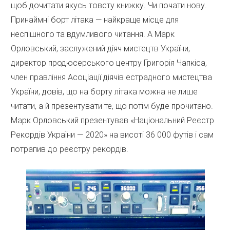
щоб дочитати якусь товсту книжку. Чи почати нову.
Принаймні борт літака — найкраще місце для
неспішного та вдумливого читання. А Марк
Орловський, заслужений діяч мистецтв України,
директор продюсерського центру Григорія Чапкіса,
член правління Асоціації діячів естрадного мистецтва
України, довів, що на борту літака можна не лише
читати, а й презентувати те, що потім буде прочитано.
Марк Орловський презентував «Національний Реєстр
Рекордів України — 2020» на висоті 36 000 футів і сам
потрапив до реєстру рекордів.