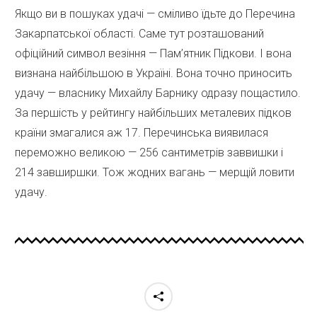
Якщо ви в пошуках удачі — сміливо їдьте до Перечина
Закарпатської області. Саме тут розташований
офіційний символ везіння — Пам’ятник Підкови. І вона
визнана найбільшою в Україні. Вона точно приносить
удачу — власнику Михайлу Барнику одразу пощастило.
За першість у рейтингу найбільших металевих підков
країни змагалися аж 17. Перечинська виявилася
переможно великою — 256 сантиметрів заввишки і
214 завширшки. Тож жодних вагань — мерщій ловити
удачу.