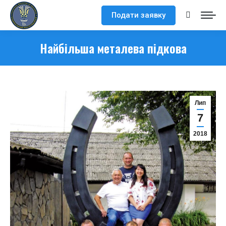
Подати заявку
Search:
Найбільша металева підкова
Лип
7
2018