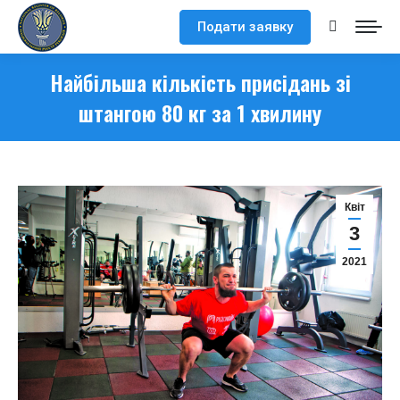
Подати заявку
Search:
Найбільша кількість присідань зі
штангою 80 кг за 1 хвилину
Квіт
3
2021