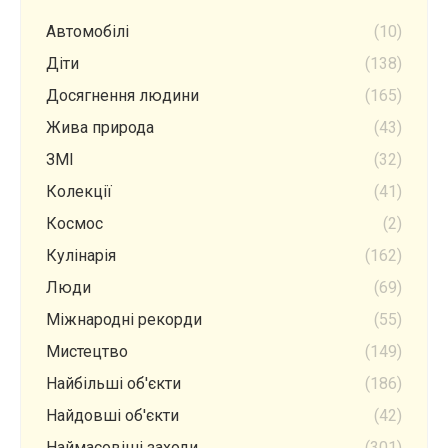
Автомобілі
(10)
Діти
(138)
Досягнення людини
(165)
Жива природа
(43)
ЗМІ
(32)
Колекції
(41)
Космос
(2)
Кулінарія
(162)
Люди
(69)
Міжнародні рекорди
(55)
Мистецтво
(149)
Найбільші об'єкти
(186)
Найдовші об'єкти
(42)
Наймасовіші заходи
(301)