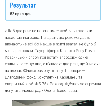
Результат
52 присідань
«Щоб два рази не вставати», — люблять говорити
представники раціо. На щастя, цю рекомендацію
визнають не всі, бо інакше в житті взагалі не було б
місця рекордам. Пауерліфтер з Кривого Рогу Роман
Красницький спромігся встати впродовж однієї
хвилини не те що два, а п’ятдесят два рази, ще й маючи
на плечах 80-кілограмову штангу. Партнери —
Благодійний фонд Констянтина Караманіц та
спортивний клуб «КБ-75». Рекорд відбувся за сприяння
депутата міської ради Олега Подкопаєва.