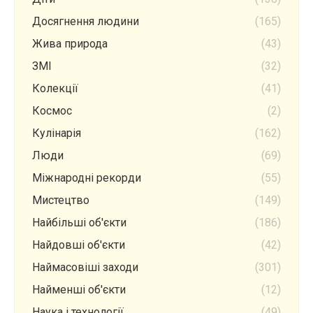
Досягнення людини
(165)
Жива природа
(43)
ЗМІ
(32)
Колекції
(41)
Космос
(2)
Кулінарія
(162)
Люди
(69)
Міжнародні рекорди
(55)
Мистецтво
(149)
Найбільші об'єкти
(186)
Найдовші об'єкти
(42)
Наймасовіші заходи
(301)
Найменші об'єкти
(12)
Наука і технології
(49)