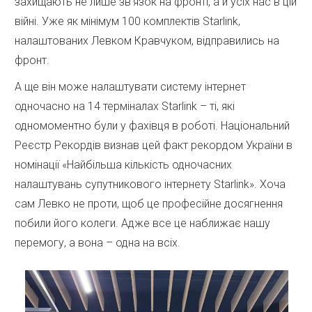
захищають не лише зв’язок на фронті, а й усіх нас в цій
війні. Уже як мінімум 100 комплектів Starlink,
налаштованих Левком Кравчуком, відправились на
фронт.
А ще він може налаштувати систему інтернет
одночасно на 14 терміналах Starlink – ті, які
одномоментно були у фахівця в роботі. Національний
Реєстр Рекордів визнав цей факт рекордом України в
номінації «Найбільша кількість одночасних
налаштувань супутникового інтернету Starlink». Хоча
сам Левко не проти, щоб це професійне досягнення
побили його колеги. Адже все це наближає нашу
перемогу, а вона – одна на всіх.