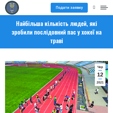
Подати заявку
Search:
Найбільша кількість людей, які
зробили послідовний пас у хокеї на
траві
Чер
12
2021