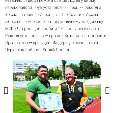
незвично. А щоб якомога більше людей у цьому
переконалося, і був установлений перший рекорд з
хокею на траві. 177 гравців із 11 областей України
зібралися в Черкасах на тренувальному майданчику
МСК «Дніпро», щоб зробити 176 послідовних пасів.
Рекорд установлено — про хокей на траві заговорили.
Організатор — президент Федерації хокею на траві
Черкаської області Віталій Логінов.