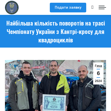
Подати заявку
Search:
Найбільша кількість поворотів на трасі
Чемпіонату України з Кантрі-кросу для
квадроциклів
Груд
6
2024