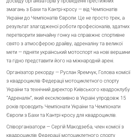
досвіду організаторів у проведенні престижних
змагань з Бахи та Кантрі-кросу — від Чемпіонатів
України до Чемпіонатів Європи. Це не просто трек, а
результат злагодженої роботи професіоналів, здатних
перетворити звичайну гонку на справжнє спортивне
свято з атмосферою драйву, адреналіну та великої
мети — підняти український мотоспорт на нові вершини
та гідно представити його на міжнародній арені.
Організатор рекорду — Руслан Яремчук, Голова комісії
з квадроциклів Федерації мотоциклетного спорту
України та технічний директор Київського квадроклубу
“Адреналін”, який ексклюзивно в Україні упродовж 15
років проводить Чемпіонати України та Чемпіонати
Європи з Бахи та Кантрі-кросу для квадроциклів.
Співорганізатори — Сергій Макодзеба, член комісії з
квадроциклів Федерації мотоциклетного спорту