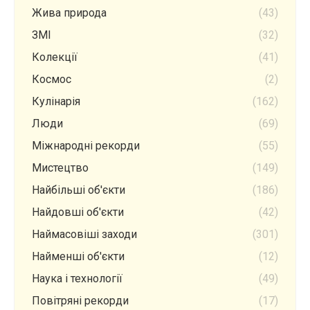
Жива природа
(43)
ЗМІ
(32)
Колекції
(41)
Космос
(2)
Кулінарія
(162)
Люди
(69)
Міжнародні рекорди
(55)
Мистецтво
(149)
Найбільші об'єкти
(186)
Найдовші об'єкти
(42)
Наймасовіші заходи
(301)
Найменші об'єкти
(12)
Наука і технології
(49)
Повітряні рекорди
(17)