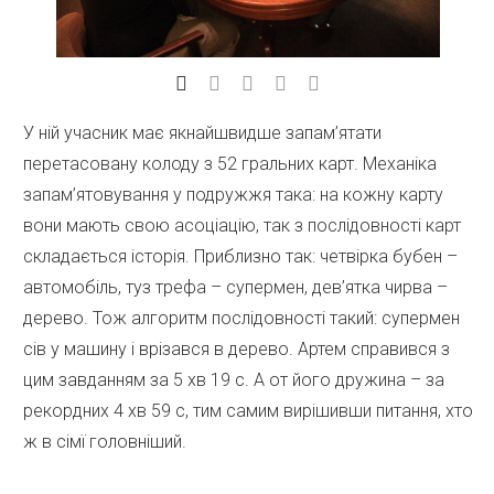
У ній учасник має якнайшвидше запам’ятати
перетасовану колоду з 52 гральних карт. Механіка
запам’ятовування у подружжя така: на кожну карту
вони мають свою асоціацію, так з послідовності карт
складається історія. Приблизно так: четвірка бубен –
автомобіль, туз трефа – супермен, дев’ятка чирва –
дерево. Тож алгоритм послідовності такий: супермен
сів у машину і врізався в дерево. Артем справився з
цим завданням за 5 хв 19 с. А от його дружина – за
рекордних 4 хв 59 с, тим самим вирішивши питання, хто
ж в сімї головніший.