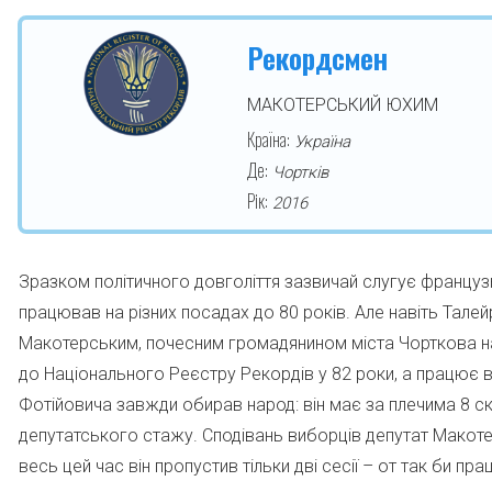
Рекордсмен
МАКОТЕРСЬКИЙ ЮХИМ
Країна:
Україна
Де:
Чортків
Рік:
2016
Зразком політичного довголіття зазвичай слугує францу
працював на різних посадах до 80 років. Але навіть Тал
Макотерським, почесним громадянином міста Чорткова н
до Національного Реєстру Рекордів у 82 роки, а працює 
Фотійовича завжди обирав народ: він має за плечима 8 скл
депутатського стажу. Сподівань виборців депутат Макоте
весь цей час він пропустив тільки дві сесії – от так би п