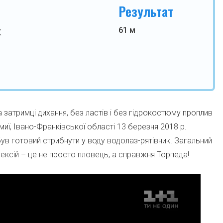
Результат
61 м
К
а затримці дихання, без ластів і без гідрокостюму проплив
иї, Івано-Франківської області 13 березня 2018 р.
ув готовий стрибнути у воду водолаз-рятівник. Загальний
лексій – це не просто пловець, а справжня Торпеда!