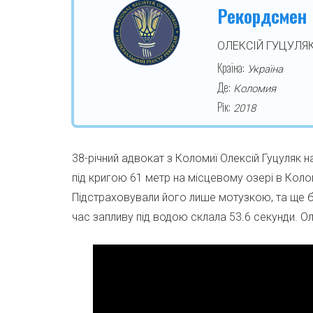
Рекордсмен
ОЛЕКСІЙ ГУЦУЛЯ
Країна:
Україна
Де:
Коломия
Рік:
2018
38-річний адвокат з Коломиї Олексій Гуцуляк н
під кригою 61 метр на місцевому озері в Колом
Підстраховували його лише мотузкою, та ще б
час запливу під водою склала 53.6 секунди. О