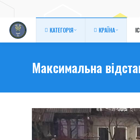
КАТЕГОРІЯ
КРАЇНА
І
КАТЕГОРІЯ
КРАЇНА
І
Максимальна відстан