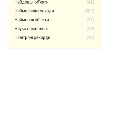
Найдовші об'єкти
(42)
Наймасовіші заходи
(301)
Найменші об'єкти
(12)
Наука і технології
(49)
Повітряні рекорди
(17)