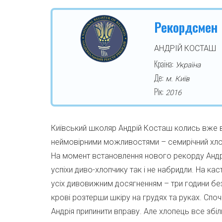
Рекордсмен
АНДРІЙ КОСТАШ
Країна:
Україна
Де:
м. Київ
Рік:
2016
Київський школяр Андрій Косташ колись вже 
неймовірними можливостями – семирічний хлопчи
На момент встановлення нового рекорду Андрію
успіхи диво-хлопчику так і не набридли. На кас
усіх дивовижним досягненням – три години без
крові розтерши шкіру на грудях та руках. Споч
Андрія припинити вправу. Але хлопець все збі