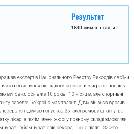
Результат
1830 жимів штанги
вражав експертів Національного Реєстру Рекордів своїми
на відтиснувся від підлоги чотири тисячі разів поспіль.
 виповнилося вже 10 років і 10 місяців, але спортивні
тингу передачі «Україна має талант. Діти» він знов вразив
перервно підіймав і опускав 25-кілограмову штангу, до
атку лікар, а потім члени жюрі у повному складі вмовляли
льшував і збільшував свій рекорд. Лише після 1830-го