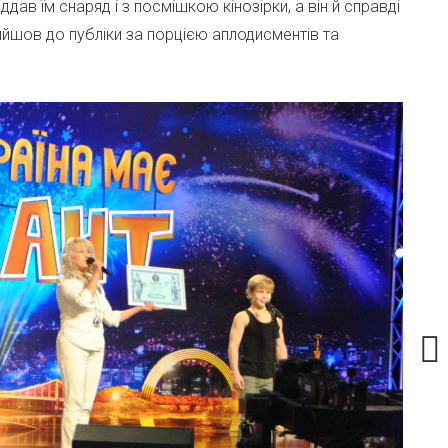
дав їм снаряд і з посмішкою кінозірки, а він й справді
ийшов до публіки за порцією аплодисментів та