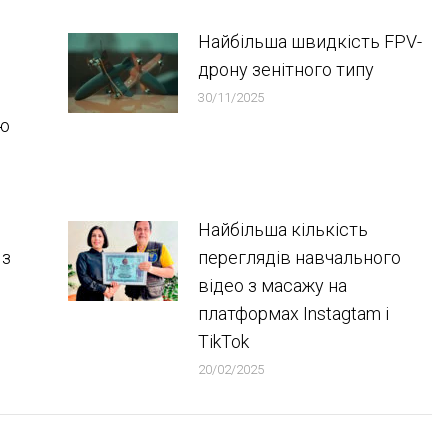
Найбільша швидкість FPV-
дрону зенітного типу
30/11/2025
ою
Найбільша кількість
 з
переглядів навчального
відео з масажу на
платформах Instagtam i
TikTok
20/02/2025