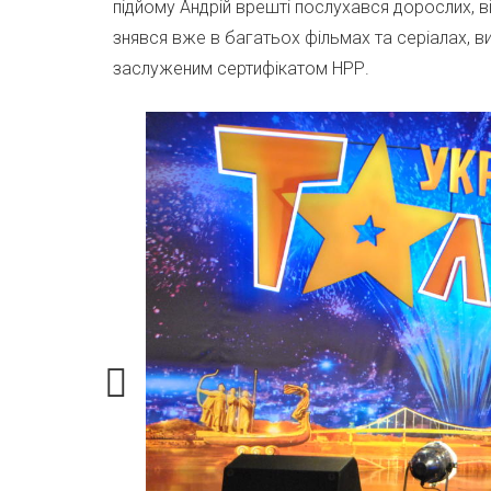
підйому Андрій врешті послухався дорослих, від
знявся вже в багатьох фільмах та серіалах, в
заслуженим сертифікатом НРР.