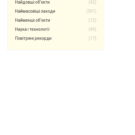
Найдовші об'єкти
(42)
Наймасовіші заходи
(301)
Найменші об'єкти
(12)
Наука і технології
(49)
Повітряні рекорди
(17)