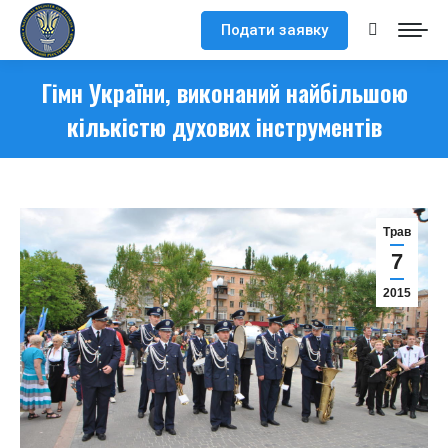
Подати заявку
Search:
Гімн України, виконаний найбільшою
кількістю духових інструментів
Трав
7
2015