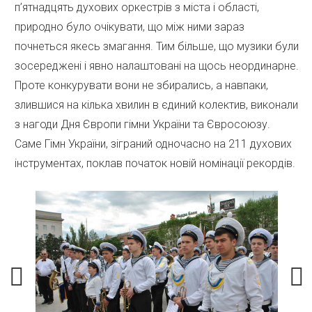
п’ятнадцять духових оркестрів з міста і області,
природно було очікувати, що між ними зараз
почнеться якесь змагання. Тим більше, що музики були
зосереджені і явно налаштовані на щось неординарне.
Проте конкурувати вони не збирались, а навпаки,
злившися на кілька хвилин в єдиний колектив, виконали
з нагоди Дня Європи гімни України та Євросоюзу.
Саме Гімн України, зіграний одночасно на 211 духових
інструментах, поклав початок новій номінації рекордів.