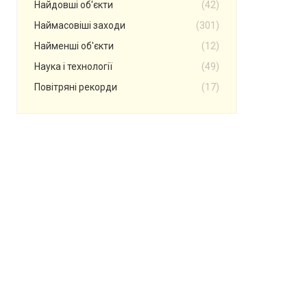
Найдовші об'єкти
(42)
Наймасовіші заходи
(301)
Найменші об'єкти
(12)
Наука і технології
(49)
Повітряні рекорди
(17)