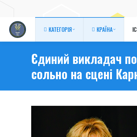
КАТЕГОРІЯ
КРАЇНА
І
КАТЕГОРІЯ
КРАЇНА
І
Єдиний викладач по 
сольно на сцені Кар