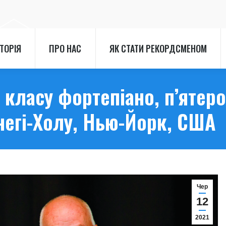
СТОРІЯ
ПРО НАС
ЯК СТАТИ РЕКОРДСМЕНОМ
СТОРІЯ
ПРО НАС
ЯК СТАТИ РЕКОРДСМЕНОМ
класу фортепіано, п’ятеро
негі-Холу, Нью-Йорк, США
Чер
12
2021