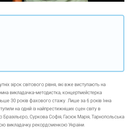
тніх зірок світового рівня, які вже виступають на
омна викладачка-методистка, концертмейстерка
ільше 30 років фахового стажу. Лише за 6 років Інна
ступили на одній із найпрестижніших сцен світу в
о Бразільєро, Суркова Софія, Гасюк Марія, Тарнопольська
вою викладачку рекордсменкою України.