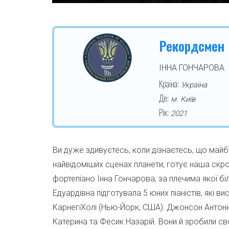
Рекордсмен
ІННА ГОНЧАРОВА
Країна:
Україна
Де:
м. Київ
Рік:
2021
Ви дуже здивуєтесь, коли дізнаєтесь, що майбу
найвідоміших сценах планети, готує наша скр
фортепіано Інна Гончарова, за плечима якої б
Едуардівна підготувала 5 юних піаністів, які ви
КарнегіХолі (Нью-Йорк, США): Джонсон Антоні
Катерина та Фесик Назарій. Вони й зробили с