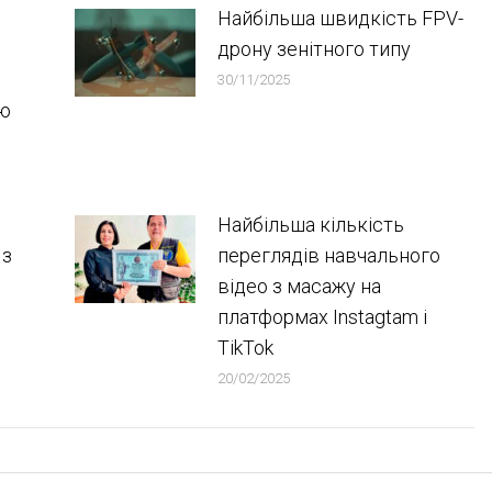
Найбільша швидкість FPV-
дрону зенітного типу
30/11/2025
ою
Найбільша кількість
 з
переглядів навчального
відео з масажу на
платформах Instagtam i
TikTok
20/02/2025