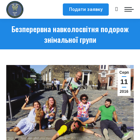
Подати заявку
Search:
Безперервна навколосвітня подорож
знімальної групи
Серп
11
2016