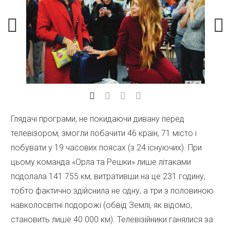
Глядачі програми, не покидаючи дивану перед
телевізором, змогли побачити 46 країн, 71 місто і
побувати у 19 часових поясах (з 24 існуючих). При
цьому команда «Орла та Решки» лише літаками
подолала 141 755 км, витративши на це 231 годину,
тобто фактично здійснила не одну, а три з половиною
навколосвітні подорожі (обвід Землі, як відомо,
становить лише 40 000 км). Телевізійники ганялися за