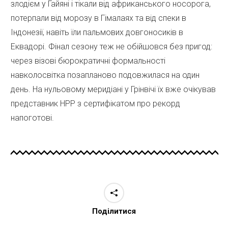
злодієм у Гайяні і тікали від африканського носорога,
потерпали від морозу в Гімалаях та від спеки в
Індонезії, навіть їли пальмових довгоносиків в
Еквадорі. Фінал сезону теж не обійшовся без пригод:
через візові бюрократичні формальності
навколосвітка позапланово подовжилася на один
день. На нульовому меридіані у Грінвічі їх вже очікував
представник НРР з сертифікатом про рекорд
напоготові.
Поділитися