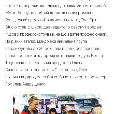
вражень, пережитих телемандрівниками, вистачило б
Жулю Верну на добрий десяток нових романів.
Грандіозний проект «Навколосвітка» від TeenSpirit
Studio став фішкою дванадцятого сезону передачі і
чудово продемонстрував, на що здатні професіонали.
На різних етапах мандрівки знімальна група
нараховувала до 20 осіб, але в залік безперервної
навколосвітньої подорожі потрапили: ведуча Регіна
Тодоренко, генеральний продюсер Олена
Синельникова, оператори Олег Авілов, Олег
Шевчишин, продюсер Євген Синельников та режисер
Ярослав Андрущенко.