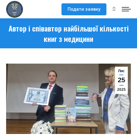
Подати заявку
Search:
Автор і співавтор найбільшої кількості
книг з медицини
Лис
25
2025