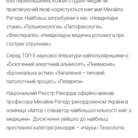
Без перебільшення, кожен студент-медик чи
практикуючий лікар користується книгами Михайла
Регеди. Найбільш затребувані з них: «Невідкладні
стани», «Пульмонологія», «Патофізіологія»,
«Фізіотерапія», «Невідкладна медична допомога при
гострих отруєннях».
Серед ТОП-5 наукової літератури найпопулярнішими є:
«Екзогенний алергічний альвеоліт», «Пневмонія»,
«Бронхіальна астма» «Запалення – типовий
патологічний процес», «Плеврити».
Національний Реєстр Рекордів офіційно визнав
професора Михайла Регеду рекордсменом України в
номінації «Автор і співавтор найбільшої кількості книг з
медицини». Досягнення увійшло до найбільш
престижної категорії рекордів – «Наука і Технології».