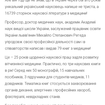
Але він тоді ще не знав, що в Україні через багато років
унікальний український науковець напише не триста, а
16739 сторінок наукової літератури з медицини!
Професор, доктор медичних наук, академік Академії
наук вищої школи України, заслужений працівник освіти
України львів’янин Михайло Степанович Регеда
упродовж своєї професійної діяльності сам і в
співавторстві написав і видав 79 книг з медицини!
Це – 25 років щоденної наукової праці задля розвитку
вітчизняної медицини. Практично, по три наукових книги
в рік! Серед них 50 монографій, 15 навчальних
посібників, 3 підручники для студентів-медиків, 11
довідників. Тематика книг стосується захворювання
органів дихання, алергічних і професійних хвороб,
фізіотерапії, невідкладних станів.