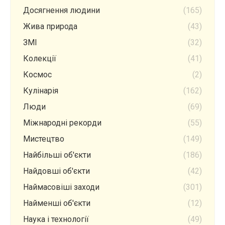
Досягнення людини
(165)
Жива природа
(43)
ЗМІ
(32)
Колекції
(41)
Космос
(2)
Кулінарія
(162)
Люди
(69)
Міжнародні рекорди
(55)
Мистецтво
(149)
Найбільші об'єкти
(186)
Найдовші об'єкти
(42)
Наймасовіші заходи
(301)
Найменші об'єкти
(12)
Наука і технології
(49)