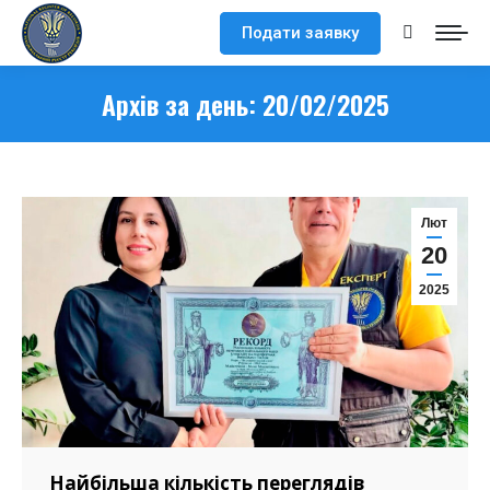
Подати заявку
Search:
Архів за день:
20/02/2025
Лют
20
2025
Найбільша кількість переглядів