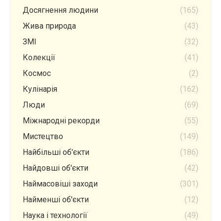
Досягнення людини
(165)
Жива природа
(43)
ЗМІ
(32)
Колекції
(41)
Космос
(2)
Кулінарія
(162)
Люди
(69)
Міжнародні рекорди
(55)
Мистецтво
(149)
Найбільші об'єкти
(186)
Найдовші об'єкти
(42)
Наймасовіші заходи
(301)
Найменші об'єкти
(12)
Наука і технології
(49)