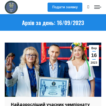
Подати заявку
Search:
Архів за день:
16/09/2023
Вер
16
2023
Найдоросліший учасник чемпіонату