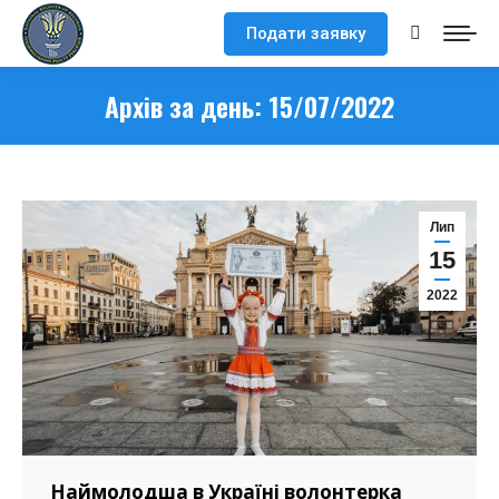
Подати заявку
Search:
Архів за день:
15/07/2022
Лип
15
2022
Наймолодша в Україні волонтерка