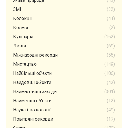
Жива природа
(43)
ЗМІ
(32)
Колекції
(41)
Космос
(2)
Кулінарія
(162)
Люди
(69)
Міжнародні рекорди
(55)
Мистецтво
(149)
Найбільші об'єкти
(186)
Найдовші об'єкти
(42)
Наймасовіші заходи
(301)
Найменші об'єкти
(12)
Наука і технології
(49)
Повітряні рекорди
(17)