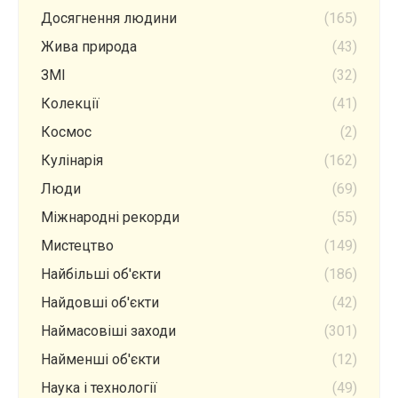
Досягнення людини
(165)
Жива природа
(43)
ЗМІ
(32)
Колекції
(41)
Космос
(2)
Кулінарія
(162)
Люди
(69)
Міжнародні рекорди
(55)
Мистецтво
(149)
Найбільші об'єкти
(186)
Найдовші об'єкти
(42)
Наймасовіші заходи
(301)
Найменші об'єкти
(12)
Наука і технології
(49)