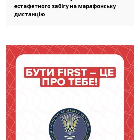
естафетного забігу на марафонську
дистанцію