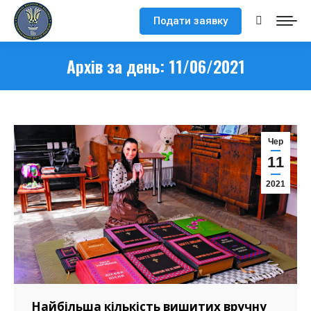
Подати заявку
Search:
Архів за день:
11/06/2021
Чер
11
2021
Найбільша кількість вишитих вручну