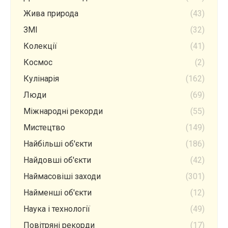
Жива природа
(43)
ЗМІ
(32)
Колекції
(41)
Космос
(2)
Кулінарія
(162)
Люди
(69)
Міжнародні рекорди
(55)
Мистецтво
(149)
Найбільші об'єкти
(186)
Найдовші об'єкти
(42)
Наймасовіші заходи
(301)
Найменші об'єкти
(12)
Наука і технології
(49)
Повітряні рекорди
(17)