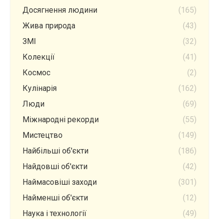
Досягнення людини
(165)
Жива природа
(43)
ЗМІ
(32)
Колекції
(41)
Космос
(2)
Кулінарія
(162)
Люди
(69)
Міжнародні рекорди
(55)
Мистецтво
(149)
Найбільші об'єкти
(186)
Найдовші об'єкти
(42)
Наймасовіші заходи
(301)
Найменші об'єкти
(12)
Наука і технології
(49)