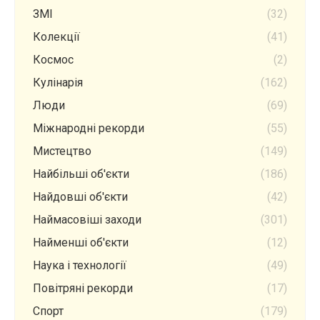
ЗМІ
(32)
Колекції
(41)
Космос
(2)
Кулінарія
(162)
Люди
(69)
Міжнародні рекорди
(55)
Мистецтво
(149)
Найбільші об'єкти
(186)
Найдовші об'єкти
(42)
Наймасовіші заходи
(301)
Найменші об'єкти
(12)
Наука і технології
(49)
Повітряні рекорди
(17)
Спорт
(179)