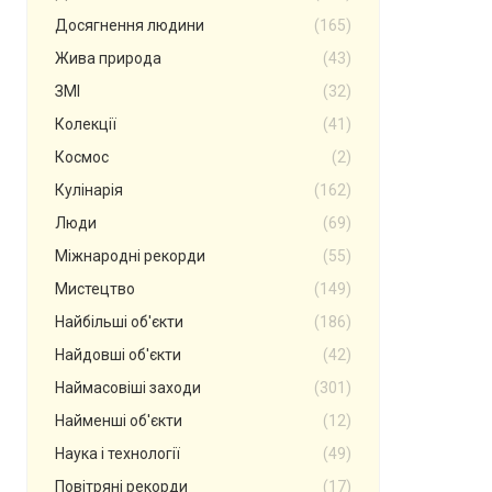
Досягнення людини
(165)
Жива природа
(43)
ЗМІ
(32)
Колекції
(41)
Космос
(2)
Кулінарія
(162)
Люди
(69)
Міжнародні рекорди
(55)
Мистецтво
(149)
Найбільші об'єкти
(186)
Найдовші об'єкти
(42)
Наймасовіші заходи
(301)
Найменші об'єкти
(12)
Наука і технології
(49)
Повітряні рекорди
(17)