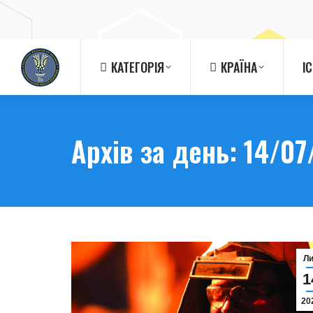
КАТЕГОРІЯ
КРАЇНА
І
КАТЕГОРІЯ
КРАЇНА
І
Архів за день:
14/07
Л
1
20