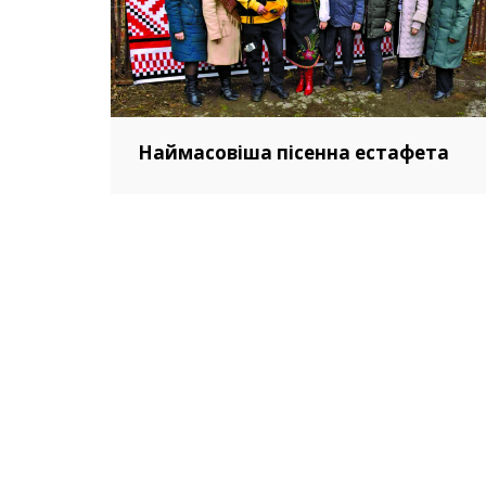
Наймасовіша пісенна естафета