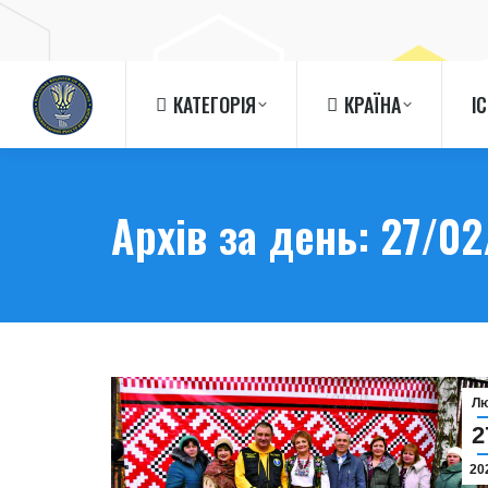
КАТЕГОРІЯ
КРАЇНА
І
КАТЕГОРІЯ
КРАЇНА
І
Архів за день:
27/02
Л
2
20