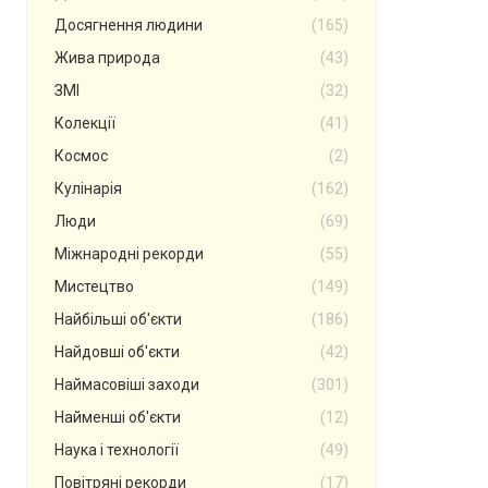
Досягнення людини
(165)
Жива природа
(43)
ЗМІ
(32)
Колекції
(41)
Космос
(2)
Кулінарія
(162)
Люди
(69)
Міжнародні рекорди
(55)
Мистецтво
(149)
Найбільші об'єкти
(186)
Найдовші об'єкти
(42)
Наймасовіші заходи
(301)
Найменші об'єкти
(12)
Наука і технології
(49)
Повітряні рекорди
(17)