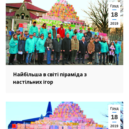
Груд
18
2019
Найбільша в світі піраміда з
настільних ігор
Груд
18
2019