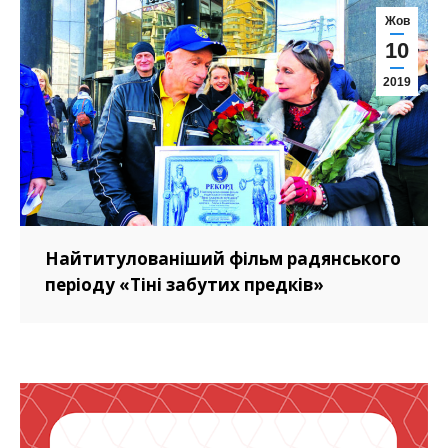
Жов
10
2019
Найтитулованіший фільм радянського
періоду «Тіні забутих предків»