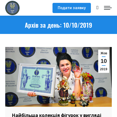
Подати заявку
Search:
Архів за день:
10/10/2019
Жов
10
2019
Найбільша колекція фігурок у вигляді