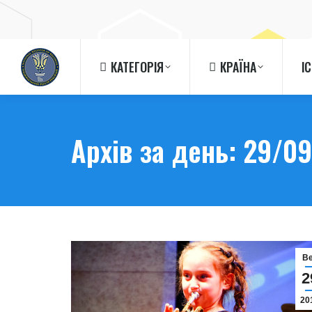
КАТЕГОРІЯ
КРАЇНА
І
КАТЕГОРІЯ
КРАЇНА
І
Архів за день:
29/09
В
2
20