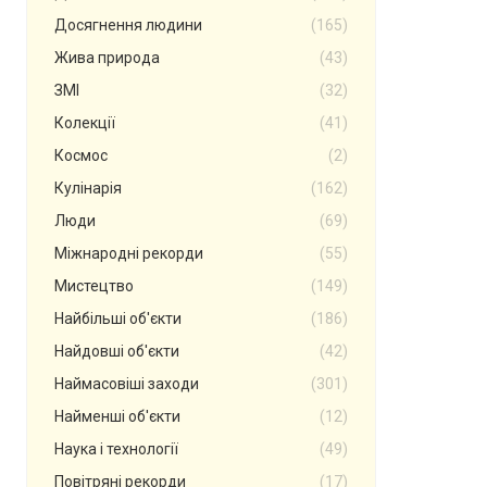
Досягнення людини
(165)
Жива природа
(43)
ЗМІ
(32)
Колекції
(41)
Космос
(2)
Кулінарія
(162)
Люди
(69)
Міжнародні рекорди
(55)
Мистецтво
(149)
Найбільші об'єкти
(186)
Найдовші об'єкти
(42)
Наймасовіші заходи
(301)
Найменші об'єкти
(12)
Наука і технології
(49)
Повітряні рекорди
(17)