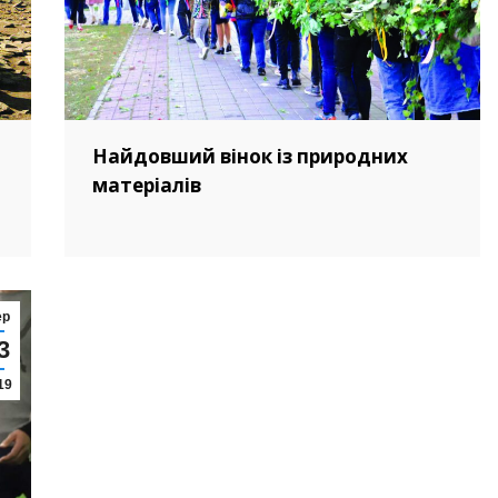
Найдовший вінок із природних
матеріалів
ер
3
19