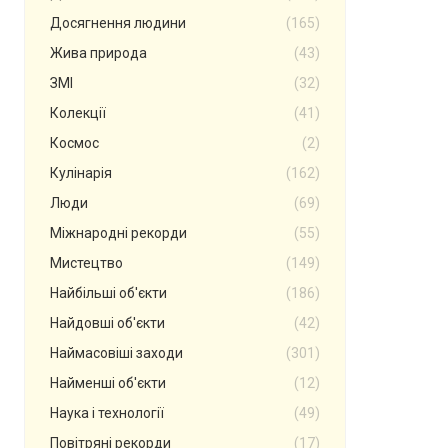
Досягнення людини
(165)
Жива природа
(43)
ЗМІ
(32)
Колекції
(41)
Космос
(2)
Кулінарія
(162)
Люди
(69)
Міжнародні рекорди
(55)
Мистецтво
(149)
Найбільші об'єкти
(186)
Найдовші об'єкти
(42)
Наймасовіші заходи
(301)
Найменші об'єкти
(12)
Наука і технології
(49)
Повітряні рекорди
(17)