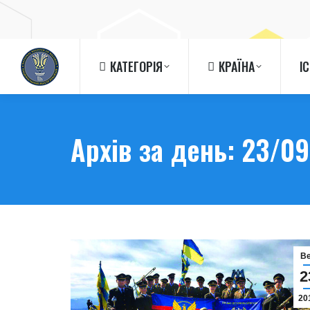
КАТЕГОРІЯ
КРАЇНА
І
КАТЕГОРІЯ
КРАЇНА
І
Архів за день:
23/09
В
2
20