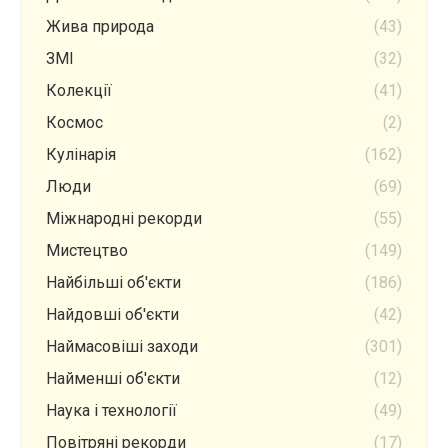
Жива природа
(43)
ЗМІ
(32)
Колекції
(41)
Космос
(2)
Кулінарія
(162)
Люди
(69)
Міжнародні рекорди
(55)
Мистецтво
(149)
Найбільші об'єкти
(186)
Найдовші об'єкти
(42)
Наймасовіші заходи
(301)
Найменші об'єкти
(12)
Наука і технології
(49)
Повітряні рекорди
(17)