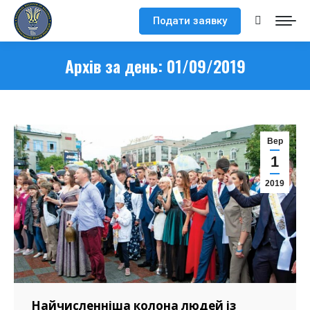
Подати заявку
Search:
Архів за день:
01/09/2019
Вер
1
2019
Найчисленніша колона людей із