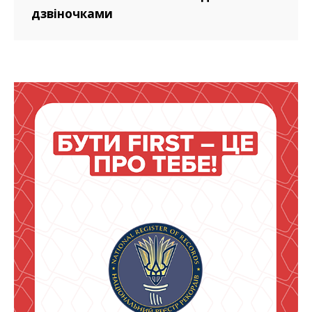
дзвіночками