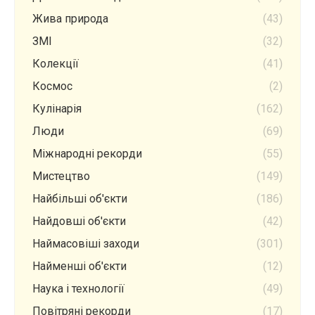
Жива природа
(43)
ЗМІ
(32)
Колекції
(41)
Космос
(2)
Кулінарія
(162)
Люди
(69)
Міжнародні рекорди
(55)
Мистецтво
(149)
Найбільші об'єкти
(186)
Найдовші об'єкти
(42)
Наймасовіші заходи
(301)
Найменші об'єкти
(12)
Наука і технології
(49)
Повітряні рекорди
(17)