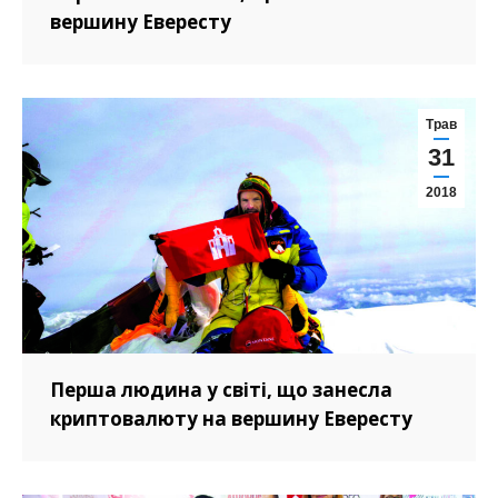
вершину Евересту
Трав
31
2018
Перша людина у світі, що занесла
криптовалюту на вершину Евересту