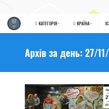
КАТЕГОРІЯ
КРАЇНА
І
КАТЕГОРІЯ
КРАЇНА
І
Архів за день:
27/11
Л
2
20