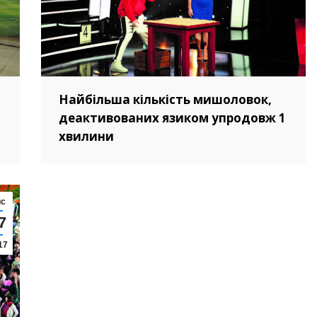
Найбільша кількість мишоловок,
деактивованих язиком упродовж 1
хвилини
ис
7
17