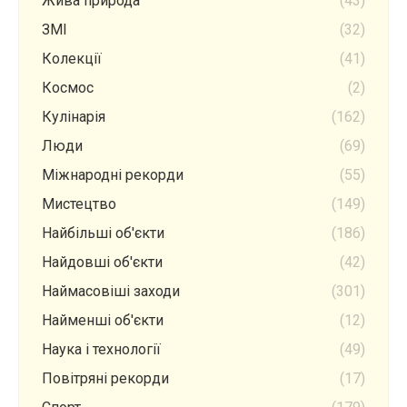
Жива природа
(43)
ЗМІ
(32)
Колекції
(41)
Космос
(2)
Кулінарія
(162)
Люди
(69)
Міжнародні рекорди
(55)
Мистецтво
(149)
Найбільші об'єкти
(186)
Найдовші об'єкти
(42)
Наймасовіші заходи
(301)
Найменші об'єкти
(12)
Наука і технології
(49)
Повітряні рекорди
(17)