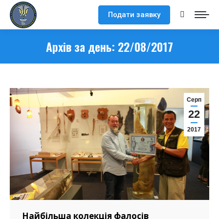
Подати заявку
Search:
Архів за день:
22/08/2017
Серп
22
2017
Найбільша колекція фалосів