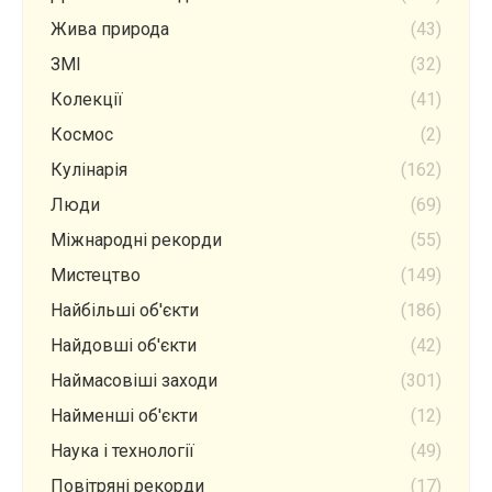
Жива природа
(43)
ЗМІ
(32)
Колекції
(41)
Космос
(2)
Кулінарія
(162)
Люди
(69)
Міжнародні рекорди
(55)
Мистецтво
(149)
Найбільші об'єкти
(186)
Найдовші об'єкти
(42)
Наймасовіші заходи
(301)
Найменші об'єкти
(12)
Наука і технології
(49)
Повітряні рекорди
(17)