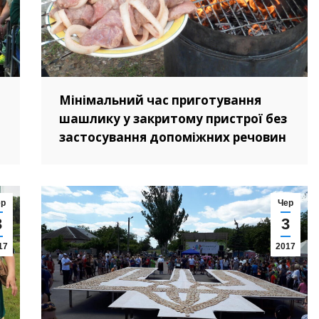
Мінімальний час приготування
шашлику у закритому пристрої без
застосування допоміжних речовин
ер
Чер
3
3
17
2017