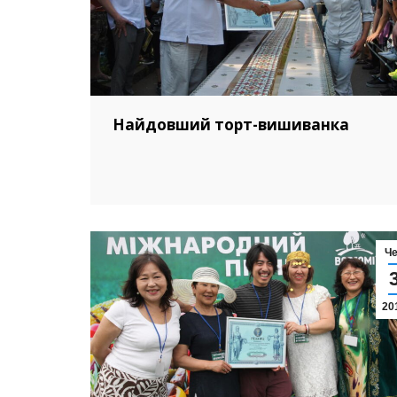
Найдовший торт-вишиванка
Ч
20