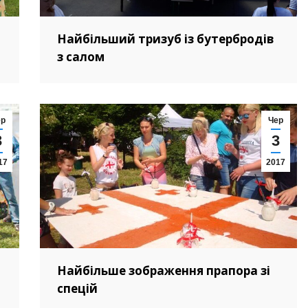
Найбільший тризуб із бутербродів
з салом
ер
Чер
3
3
17
2017
Найбільше зображення прапора зі
спецій