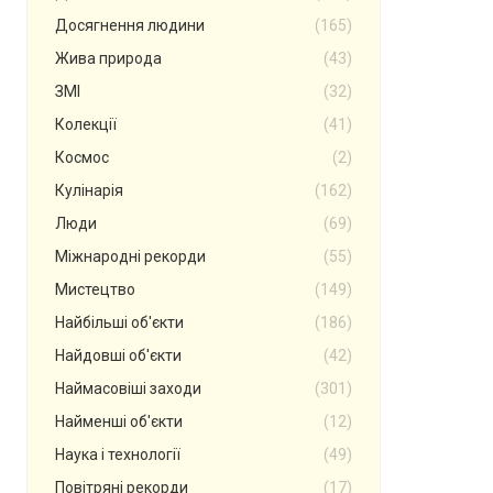
Досягнення людини
(165)
Жива природа
(43)
ЗМІ
(32)
Колекції
(41)
Космос
(2)
Кулінарія
(162)
Люди
(69)
Міжнародні рекорди
(55)
Мистецтво
(149)
Найбільші об'єкти
(186)
Найдовші об'єкти
(42)
Наймасовіші заходи
(301)
Найменші об'єкти
(12)
Наука і технології
(49)
Повітряні рекорди
(17)